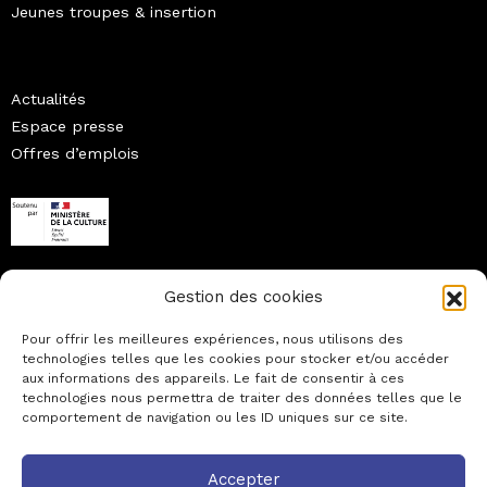
Jeunes troupes & insertion
Actualités
Espace presse
Offres d’emplois
© association des centres dramatiques nationaux
Gestion des cookies
Mentions légales
Pour offrir les meilleures expériences, nous utilisons des
technologies telles que les cookies pour stocker et/ou accéder
aux informations des appareils. Le fait de consentir à ces
technologies nous permettra de traiter des données telles que le
comportement de navigation ou les ID uniques sur ce site.
Accepter