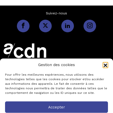
Suivez-nous
Association des Centres
Gestion des cookies
Dramatiques Nationaux
Pour offrir les meilleures expériences, nous utilisons des
Siège Social
technologies telles que les cookies pour stocker et/ou accéder
Maison Jean Vilar
aux informations des appareils. Le fait de consentir à ces
8 rue de Mons
technologies nous permettra de traiter des données telles que le
84000 Avignon
comportement de navigation ou les ID uniques sur ce site.
contact@asso-acdn.fr
Accepter
L'ACDN
LES CDN