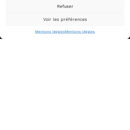
Qui sommes-nous ?
Qu’est-ce qu’un CDN ?
Refuser
Service Civique
Les 38 CDN
Voir les préférences
Partenaires
Les écoles
Nous contacter
Les productions
Mentions légales
Mentions légales
Les artistes associé·es
ACTIONS EN COURS
Égalité, parité, diversité,
accessibilité
Production – Diffusion –
Itinérance
Transition écologique
Jeunes troupes & insertion
Actualités
Espace presse