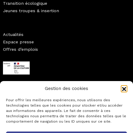
Transition écologique
Jeunes troupes & insertion
Actualités
Espace presse
Offres d’emplois
© association des centres dramatiques nationaux
Gestion des cookies
Mentions légales
Pour offrir les meilleures expériences, nous utilisons des
technologies telles que les cookies pour stocker et/ou accéder
aux informations des appareils. Le fait de consentir à ces
technologies nous permettra de traiter des données telles que le
comportement de navigation ou les ID uniques sur ce site.