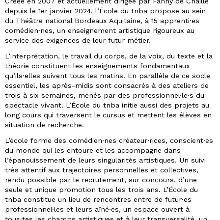
Créée en 2007 et actuellement dirigée par Fanny de Chaillé
depuis le 1er janvier 2024, l’École du tnba propose au sein
du Théâtre national Bordeaux Aquitaine, à 15 apprenti·es
comédien·nes, un enseignement artistique rigoureux au
service des exigences de leur futur métier.
L’interprétation, le travail du corps, de la voix, du texte et la
théorie constituent les enseignements fondamentaux
qu’ils·elles suivent tous les matins. En parallèle de ce socle
essentiel, les après-midis sont consacrés à des ateliers de
trois à six semaines, menés par des professionnel·le·s du
spectacle vivant. L’École du tnba initie aussi des projets au
long cours qui traversent le cursus et mettent les élèves en
situation de recherche.
L’école forme des comédien·nes créateur·rices, conscient·es
du monde qui les entoure et les accompagne dans
l’épanouissement de leurs singularités artistiques. Un suivi
très attentif aux trajectoires personnelles et collectives,
rendu possible par le recrutement, sur concours, d’une
seule et unique promotion tous les trois ans. L’École du
tnba constitue un lieu de rencontres entre de futur·es
professionnel·les et leurs aîné·es, un espace ouvert à
tous·tes les champs artistiques et à leur transversalité, un