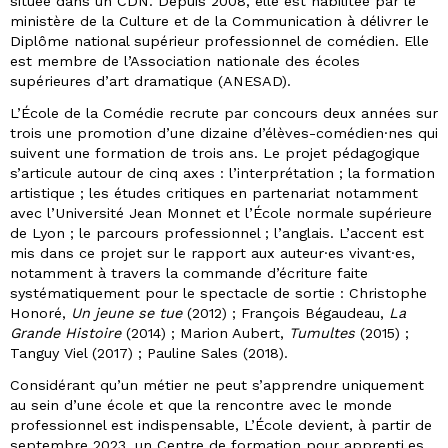
située dans un CDN. Depuis 2008, elle est habilitée par le
ministère de la Culture et de la Communication à délivrer le
Diplôme national supérieur professionnel de comédien. Elle
est membre de l’Association nationale des écoles
supérieures d’art dramatique (ANESAD).
L’École de la Comédie recrute par concours deux années sur
trois une promotion d’une dizaine d’élèves-comédien·nes qui
suivent une formation de trois ans. Le projet pédagogique
s’articule autour de cinq axes : l’interprétation ; la formation
artistique ; les études critiques en partenariat notamment
avec l’Université Jean Monnet et l’École normale supérieure
de Lyon ; le parcours professionnel ; l’anglais. L’accent est
mis dans ce projet sur le rapport aux auteur·es vivant·es,
notamment à travers la commande d’écriture faite
systématiquement pour le spectacle de sortie : Christophe
Honoré,
Un jeune se tue
(2012) ; François Bégaudeau,
La
Grande Histoire
(2014) ; Marion Aubert,
Tumultes
(2015) ;
Tanguy Viel (2017) ; Pauline Sales (2018).
Considérant qu’un métier ne peut s’apprendre uniquement
au sein d’une école et que la rencontre avec le monde
professionnel est indispensable, L’École devient, à partir de
septembre 2023, un Centre de formation pour apprenti.es