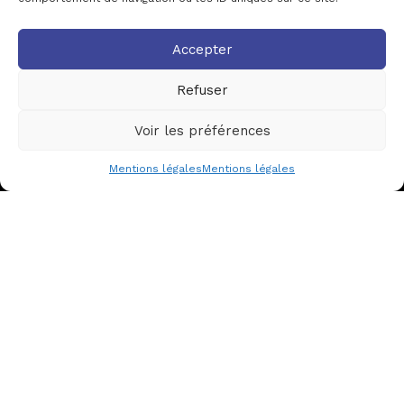
Accepter
ACTIONS EN COURS
Égalité, parité, diversité,
Refuser
accessibilité
Production – Diffusion –
Voir les préférences
Itinérance
Transition écologique
Mentions légales
Mentions légales
Jeunes troupes & insertion
Actualités
Espace presse
Offres d’emplois