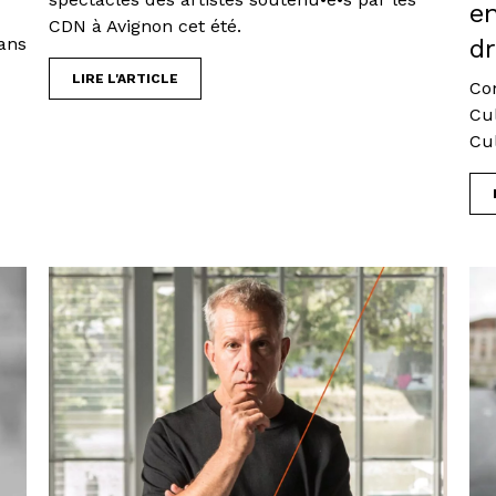
en
CDN à Avignon cet été.
ans
d
LIRE L'ARTICLE
Co
Cu
Cul