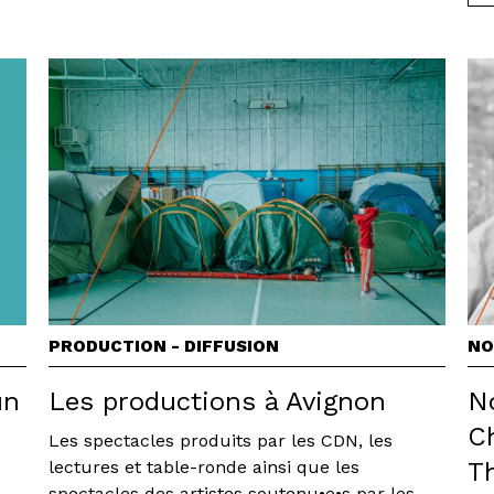
PRODUCTION - DIFFUSION
NO
un
Les productions à Avignon
N
Ch
Les spectacles produits par les CDN, les
lectures et table-ronde ainsi que les
T
spectacles des artistes soutenu•e•s par les