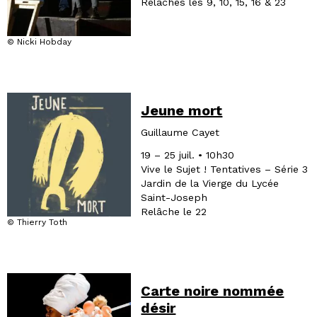
Relâches les 9, 10, 15, 16 & 23
© Nicki Hobday
Jeune mort
Guillaume Cayet
19 – 25 juil. • 10h30
Vive le Sujet ! Tentatives – Série 3
Jardin de la Vierge du Lycée
Saint-Joseph
Relâche le 22
© Thierry Toth
Carte noire nommée
désir