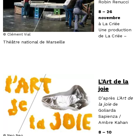
Robin Renucci
8 – 26
novembre
à La Criée
Une production
© Clément Vial
de La Criée –
Théâtre national de Marseille
L’Art de la
joie
D’après
L’Art de
la joie
de
Goliarda
Sapienza /
Ambre Kahan
8 – 10
© Neo Neo