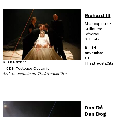
Richard III
Shakespeare /
Guillaume
Séverac-
Schmitz
8 – 14
novembre
au
© Erik Damiano
ThéâtredelaCité
– CDN Toulouse Occtanie
Artiste associé au ThéâtredelaCité
Dan Då
Dan Dog