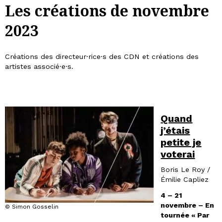
Les créations de novembre
2023
Créations des directeur·rice·s des CDN et créations des
artistes associé·e·s.
Quand
j’étais
petite je
voterai
Boris Le Roy /
Émilie Capliez
4 – 21
novembre – En
© Simon Gosselin
tournée « Par