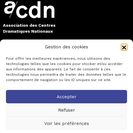
Association des Centres
Dramatiques Nationaux
Siège Social
Gestion des cookies
Maison Jean Vilar
8 rue de Mons
84000 Avignon
Pour offrir les meilleures expériences, nous utilisons des
technologies telles que les cookies pour stocker et/ou accéder
contact@asso-acdn.fr
aux informations des appareils. Le fait de consentir à ces
technologies nous permettra de traiter des données telles que le
L'ACDN
LES CDN
comportement de navigation ou les ID uniques sur ce site.
Qui sommes-nous ?
Qu’est-ce qu’un CDN ?
Service Civique
Les 38 CDN
Accepter
Partenaires
Les écoles
Refuser
Nous contacter
Les productions
Les artistes associé·es
Voir les préférences