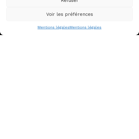
Refuser
Siège Social
Maison Jean Vilar
Voir les préférences
8 rue de Mons
84000 Avignon
Mentions légales
Mentions légales
contact@asso-acdn.fr
L'ACDN
LES CDN
Qui sommes-nous ?
Qu’est-ce qu’un CDN ?
Service Civique
Les 38 CDN
Partenaires
Les écoles
Nous contacter
Les productions
Les artistes associé·es
ACTIONS EN COURS
Égalité, parité, diversité,
accessibilité
Production – Diffusion –
Itinérance