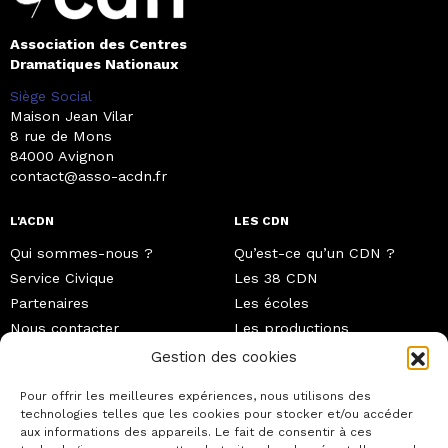
Association des Centres
Dramatiques Nationaux
Siège Social
Maison Jean Vilar
8 rue de Mons
84000 Avignon
contact@asso-acdn.fr
L'ACDN
LES CDN
Qui sommes-nous ?
Qu’est-ce qu’un CDN ?
Service Civique
Les 38 CDN
Partenaires
Les écoles
Nous contacter
Les productions
Les artistes associé·es
Gestion des cookies
Pour offrir les meilleures expériences, nous utilisons des
technologies telles que les cookies pour stocker et/ou accéder
ACTIONS EN COURS
aux informations des appareils. Le fait de consentir à ces