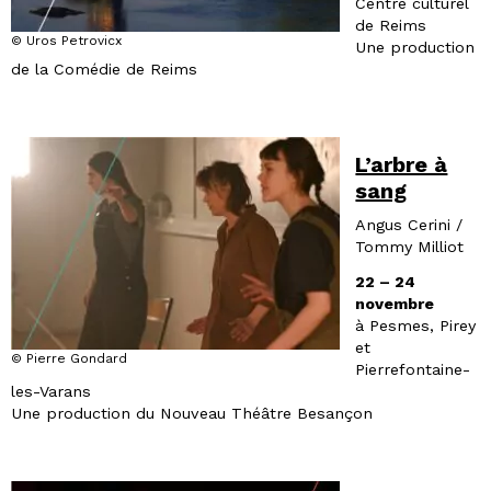
Centre culturel
de Reims
© Uros Petrovicx
Une production
de la Comédie de Reims
L’arbre à
sang
Angus Cerini /
Tommy Milliot
22 – 24
novembre
à Pesmes, Pirey
et
© Pierre Gondard
Pierrefontaine-
les-Varans
Une production du Nouveau Théâtre Besançon