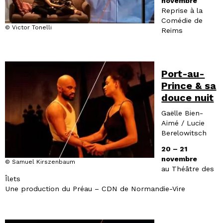
novembre
Reprise à la
Comédie de
© Victor Tonelli
Reims
Port-au-
Prince & sa
douce nuit
Gaëlle Bien-
Aimé / Lucie
Berelowitsch
20 – 21
novembre
© Samuel Kirszenbaum
au Théâtre des
Îlets
Une production du Préau – CDN de Normandie-Vire