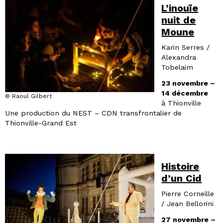
L’inouïe
nuit de
Moune
Karin Serres /
Alexandra
Tobelaim
23 novembre –
14 décembre
© Raoul Gilbert
à Thionville
Une production du NEST – CDN transfrontalier de
Thionville-Grand Est
Histoire
d’un Cid
Pierre Corneille
/ Jean Bellorini
27 novembre –