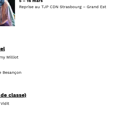
5 – 16 mars
Reprise au TJP CDN Strasbourg – Grand Est
el
y Milliot
e Besançon
 de classe)
Vidit