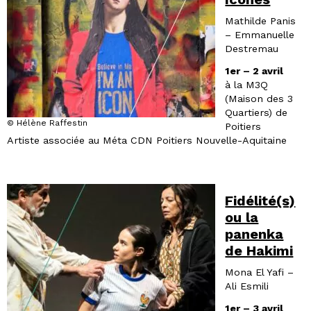
Mathilde Panis
– Emmanuelle
Destremau
1er – 2 avril
à la M3Q
(Maison des 3
Quartiers) de
© Hélène Raffestin
Poitiers
Artiste associée au Méta CDN Poitiers Nouvelle-Aquitaine
Fidélité(s)
ou la
panenka
de Hakimi
Mona El Yafi –
Ali Esmili
1er – 3 avril