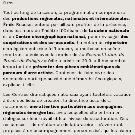
films.
Tout au long de la saison, la programmation comprendra
des
productions régionales, nationales et internationales
.
Émile Rousset entend par ailleurs profiter de la présence,
dans les murs du Théâtre d’Orléans, de
la scène nationale
et du
Centre chorégraphique national
, pour envisager
des
coopérations et des co-accueils
. La notion de
répertoire
sera également mise à l’honneur, la metteuse en scène
montrant la voie avec la reprise de
La Reconstitution du
Procès de Bobigny
qu’elle a créée en 2019. « Il me semble
important de
présenter des pièces emblématiques du
parcours d’un·e artiste
. Continuer de faire vivre des
spectacles participe aussi d’une démarche écologique »,
explique-t-elle.
Les Centres dramatiques nationaux ayant toutefois vocation
à être des lieux de création, la directrice accordera
notamment
une attention particulière aux compagnies
régionales émergentes
, avec lesquelles elle entrera en
dialogue sur leur travail et leur niveau de structuration. Des
résidences – de création ou de laboratoire – s’avèreront
propices à un accompagnement personnalisé, qui les aidera