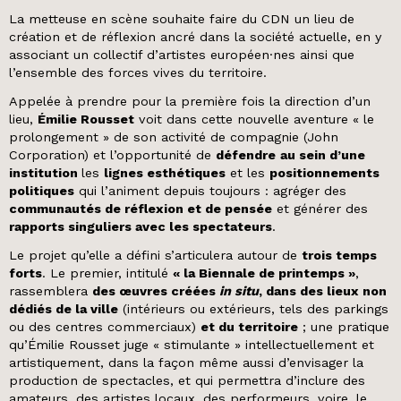
La metteuse en scène souhaite faire du CDN un lieu de
création et de réflexion ancré dans la société actuelle, en y
associant un collectif d’artistes européen·nes ainsi que
l’ensemble des forces vives du territoire.
Appelée à prendre pour la première fois la direction d’un
lieu,
Émilie Rousset
voit dans cette nouvelle aventure « le
prolongement » de son activité de compagnie (John
Corporation) et l’opportunité de
défendre
au sein d’une
institution
les
lignes esthétiques
et les
positionnements
politiques
qui l’animent depuis toujours : agréger des
communautés de réflexion et de pensée
et générer des
rapports singuliers avec les spectateurs
.
Le projet qu’elle a défini s’articulera autour de
trois temps
forts
. Le premier, intitulé
« la Biennale de printemps »
,
rassemblera
des œuvres créées
in situ
, dans des lieux non
dédiés de la ville
(intérieurs ou extérieurs, tels des parkings
ou des centres commerciaux)
et du territoire
; une pratique
qu’Émilie Rousset juge « stimulante » intellectuellement et
artistiquement, dans la façon même aussi d’envisager la
production de spectacles, et qui permettra d’inclure des
amateurs, des artistes locaux, des performeurs, voire, le