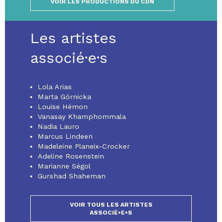
VOIR LES PRODUCTIONS DU CDN
Les artistes
associé·e·s
Lola Arias
Marta Górnicka
Louise Hémon
Vanasay Khamphommala
Nadia Lauro
Marcus Lindeen
Madeleine Planeix-Crocker
Adeline Rosenstein
Marianne Ségol
Gurshad Shaheman
VOIR TOUS LES ARTISTES
ASSOCIÉ•E•S