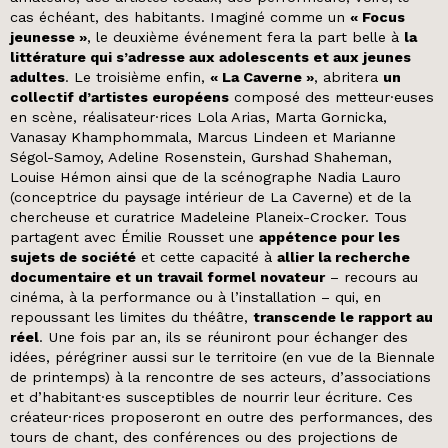
cas échéant, des habitants. Imaginé comme un
« Focus
jeunesse »
, le deuxième événement fera la part belle à
la
littérature qui s’adresse aux adolescents et aux jeunes
adultes
. Le troisième enfin,
« La Caverne »
, abritera
un
collectif d’artistes européens
composé des metteur·euses
en scène, réalisateur·rices Lola Arias, Marta Gornicka,
Vanasay Khamphommala, Marcus Lindeen et Marianne
Ségol-Samoy, Adeline Rosenstein, Gurshad Shaheman,
Louise Hémon ainsi que de la scénographe Nadia Lauro
(conceptrice du paysage intérieur de La Caverne) et de la
chercheuse et curatrice Madeleine Planeix-Crocker. Tous
partagent avec Émilie Rousset une
appétence pour les
sujets de société
et cette capacité à
allier la recherche
documentaire et un travail formel novateur
– recours au
cinéma, à la performance ou à l’installation – qui, en
repoussant les limites du théâtre,
transcende le rapport au
réel
. Une fois par an, ils se réuniront pour échanger des
idées, pérégriner aussi sur le territoire (en vue de la Biennale
de printemps) à la rencontre de ses acteurs, d’associations
et d’habitant·es susceptibles de nourrir leur écriture. Ces
créateur·rices proposeront en outre des performances, des
tours de chant, des conférences ou des projections de