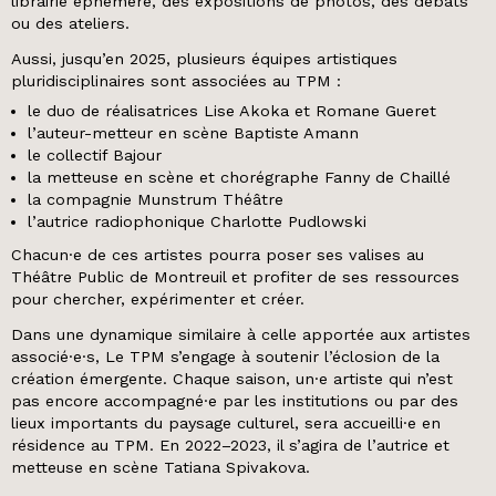
librairie éphémère, des expositions de photos, des débats
ou des ateliers.
Aussi, jusqu’en 2025, plusieurs équipes artistiques
pluridisciplinaires sont associées au TPM :
le duo de réalisatrices Lise Akoka et Romane Gueret
l’auteur-metteur en scène Baptiste Amann
le collectif Bajour
la metteuse en scène et chorégraphe Fanny de Chaillé
la compagnie Munstrum Théâtre
l’autrice radiophonique Charlotte Pudlowski
Chacun·e de ces artistes pourra poser ses valises au
Théâtre Public de Montreuil et profiter de ses ressources
pour chercher, expérimenter et créer.
Dans une dynamique similaire à celle apportée aux artistes
associé·e·s, Le TPM s’engage à soutenir l’éclosion de la
création émergente. Chaque saison, un·e artiste qui n’est
pas encore accompagné·e par les institutions ou par des
lieux importants du paysage culturel, sera accueilli·e en
résidence au TPM. En 2022–2023, il s’agira de l’autrice et
metteuse en scène Tatiana Spivakova.