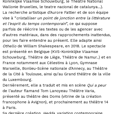
Koninklijke Vlaamse Schouwburg, le Théâtre National
Wallonie Bruxelles, le teatre nacional de catalunya…).
La recherche artistique d’Aurore Fattier et de son équipe
vise à “
cristalliser un point de jonction entre la littérature
et l’esprit du temps contemporain
”, ce qui suppose
parfois de réécrire les textes ou de les agencer avec
d’autres matériaux, dans des rapprochements inattendus,
pour les faire entendre au présent. Elle adapte ainsi
Othello
de William Shakespeare, en 2018. Le spectacle
est présenté en Belgique (KVS-Koninklijke Vlaamse
Schouwburg, Théâtre de Liège, Théâtre de Namur..) et en
France notamment aux Célestins à Lyon, Gymnase
Marseille, Bonlieu-Scène nationale d’Annecy, au Théâtre
de la Cité à Toulouse, ainsi qu’au Grand théâtre de la ville
du Luxembourg.
Dernièrement, elle a traduit et mis en scène
Qui a peur
de l’auteur flamand Tom Lanoyeau Théâtre Varia,
présenté au théâtre des Doms (vitrine de la création
francophone à Avignon), et prochainement au théâtre 14
à Paris.
Sa dernière création,
Hedda
, variation contemporaine