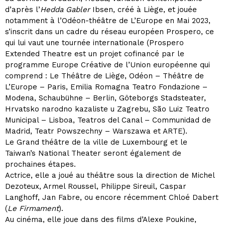
d’après l’
Hedda Gabler
Ibsen, créé à Liège, et jouée
notamment à l’Odéon-théâtre de L’Europe en Mai 2023,
s’inscrit dans un cadre du réseau européen Prospero, ce
qui lui vaut une tournée internationale (Prospero
Extended Theatre est un projet cofinancé par le
programme Europe Créative de l’Union européenne qui
comprend : Le Théâtre de Liège, Odéon – Théâtre de
L’Europe – Paris, Emilia Romagna Teatro Fondazione –
Modena, Schaubühne – Berlin, Göteborgs Stadsteater,
Hrvatsko narodno kazaliste u Zagrebu, São Luiz Teatro
Municipal – Lisboa, Teatros del Canal – Communidad de
Madrid, Teatr Powszechny – Warszawa et ARTE).
Le Grand théâtre de la ville de Luxembourg et le
Taiwan’s National Theater seront également de
prochaines étapes.
Actrice, elle a joué au théâtre sous la direction de Michel
Dezoteux, Armel Roussel, Philippe Sireuil, Caspar
Langhoff, Jan Fabre, ou encore récemment Chloé Dabert
(
Le Firmament
).
Au cinéma, elle joue dans des films d’Alexe Poukine,